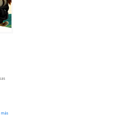
sas
r más