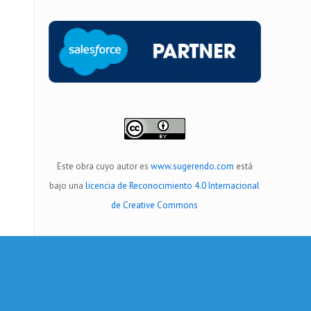
Este obra cuyo autor es
www.sugerendo.com
está
bajo una
licencia de Reconocimiento 4.0 Internacional
de Creative Commons