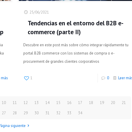
25/06/2021
Tendencias en el entorno del B2B e-
op
commerce (parte II)
ia
Descubre en este post más sobre cómo integrar rápidamente tu
eka
portal B2B commerce con los sistemas de compra o e-
procurement de grandes clientes corporativos
r más
1
0
Leer má
10
11
12
13
14
15
16
17
18
19
20
21
27
28
29
30
31
32
33
34
Página siguiente