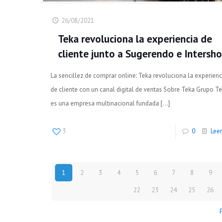
26/08/2021
Teka revoluciona la experiencia de
cliente junto a Sugerendo e Intersh
La sencillez de comprar online: Teka revoluciona la experienc
de cliente con un canal digital de ventas Sobre Teka Grupo T
es una empresa multinacional fundada
[…]
3
0
Lee
1
2
3
4
5
6
7
8
9
22
23
24
25
26