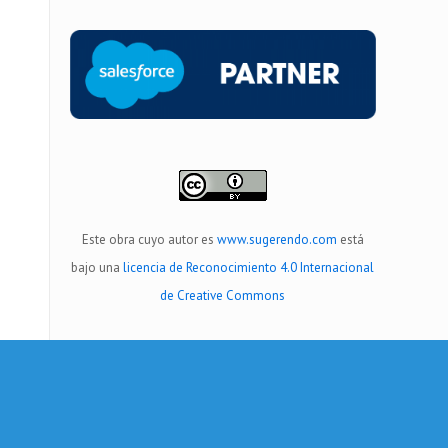
Este obra cuyo autor es
www.sugerendo.com
está
bajo una
licencia de Reconocimiento 4.0 Internacional
de Creative Commons