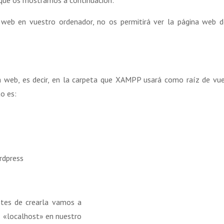
o que os mostramos a continuación:
 web en vuestro ordenador, no os permitirá ver la página web 
a web, es decir, en la carpeta que XAMPP usará como raíz de vu
to es:
rdpress
ntes de crearla vamos a
o «localhost» en nuestro