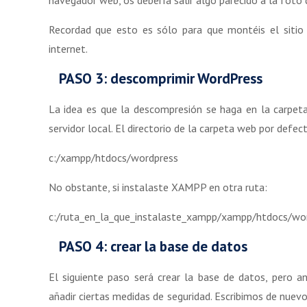
navegador web, os debería salir algo parecido a la fot
Recordad que esto es sólo para que montéis el sitio
internet.
PASO 3: descomprimir WordPress
La idea es que la descompresión se haga en la carpet
servidor local. El directorio de la carpeta web por defec
c:/xampp/htdocs/wordpress
No obstante, si instalaste XAMPP en otra ruta:
c:/ruta_en_la_que_instalaste_xampp/xampp/htdocs/wo
PASO 4: crear la base de datos
El siguiente paso será crear la base de datos, pero a
añadir ciertas medidas de seguridad. Escribimos de nuev