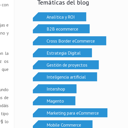
Temáticas del blog
o con
Analítica y ROI
jas e
B2B ecommerce
ano y
Cross Border eCommerce
Estrategia Digital
on la
z os
Gestión de proyectos
s que
Inteligencia artificial
Intershop
mundo
as de
Magento
odáis
Marketing para eCommerce
 tipo
9$ lo
Mobile Commerce