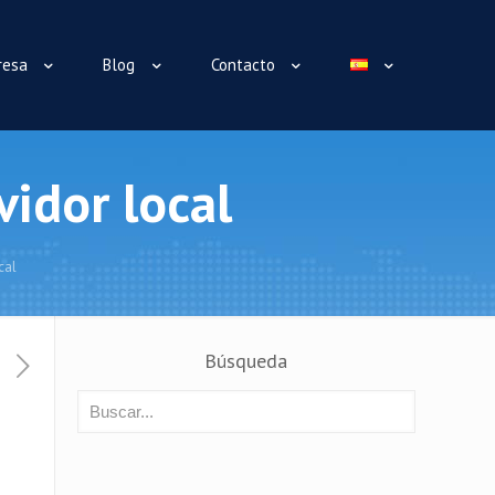
resa
Blog
Contacto
idor local
cal
Búsqueda