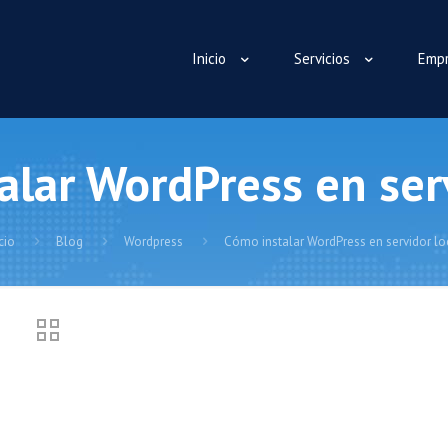
Inicio
Servicios
Emp
alar WordPress en serv
cio
Blog
Wordpress
Cómo instalar WordPress en servidor lo