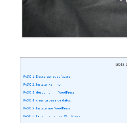
Tabla 
PASO 1: Descargar el software
PASO 2: Instalar xammp
PASO 3: descomprimir WordPress
PASO 4: crear la base de datos
PASO 5: Instalamos WordPress
PASO 6: Experimentar con WordPress