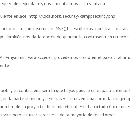
Chequeo de seguridad» y nos encontramos esta ventana:
uiente enlace: http://localhost/security/xamppsecurity.php
dificar la contraseña de MySQL, escribimos nuestra contrase
. También nos da la opción de guardar la contraseña en un fiche
de PHPmyadmin. Para acceder, procedemos como en el paso 2, abrim
iente:
root” y tu contraseña será la que hayas puesto en el paso anterior.
, en la parte superior, y deberías ver una ventana como la imagen 
nombre de tu proyecto de tienda virtual. En el apartado Cotejamie
s va a permitir usar caracteres de la mayoría de los idiomas.