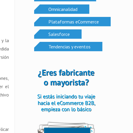
Omnicanalidad
Plataformas eCommerce
Salesforce
 y la
Tendencias y eventos
edida
rsión
nes,
er el
chivo
licar