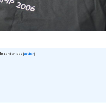
de contenidos
[
ocultar
]