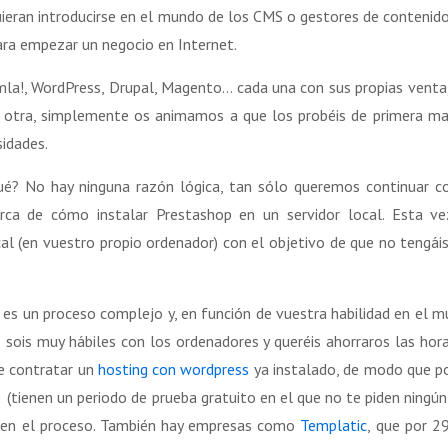
uieran introducirse en el mundo de los CMS o gestores de contenid
ara empezar un negocio en Internet.
mla!, WordPress, Drupal, Magento… cada una con sus propias venta
 u otra, simplemente os animamos a que los probéis de primera m
idades.
é? No hay ninguna razón lógica, tan sólo queremos continuar c
ca de cómo instalar Prestashop en un servidor local. Esta ve
l (en vuestro propio ordenador) con el objetivo de que no tengái
es un proceso complejo y, en función de vuestra habilidad en el 
sois muy hábiles con los ordenadores y queréis ahorraros las hor
de contratar un
hosting con wordpress
ya instalado, de modo que p
(tienen un periodo de prueba gratuito en el que no te piden ningún
as en el proceso. También hay empresas como
Templatic
, que por 2