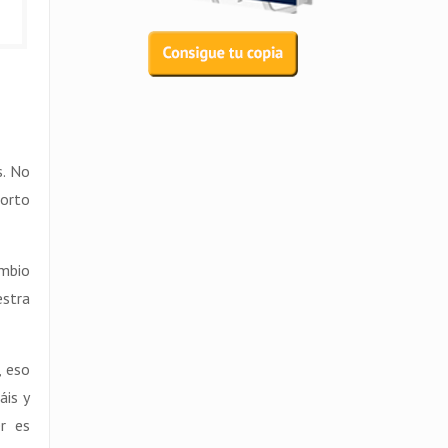
s. No
corto
ambio
estra
, eso
áis y
er es