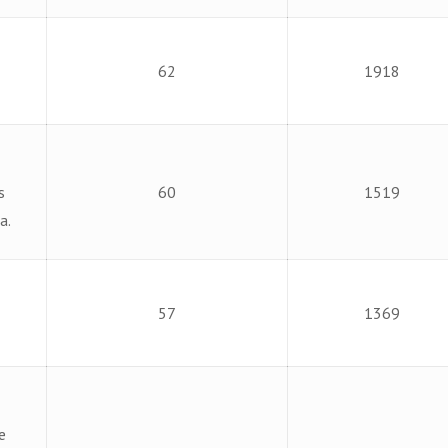
62
1918
s
60
1519
a.
57
1369
e