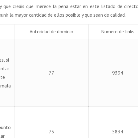
 que creáis que merece la pena estar en este listado de directo
eunir la mayor cantidad de ellos posible y que sean de calidad.
Autoridad de dominio
Numero de links
s, si
antar
77
9394
 te
y mala
 punto
75
5834
tar