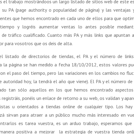
os el trabajo mostrándoos un largo listado de sitios web de este es
o su PA (page authority o popularidad de página) y las ventajas 
ientes que hemos encontrado en cada uno de ellos para que optim
 tiempo y logréis aumentar ventas lo antes posible mediant
n de tráfico cualificado. Cuanto más PA y más links que apuntan 
r para vosotros que os deis de alta.
l listado de directorios de tiendas, el PA y el número de link
a la página se han medido a fecha 18/10/2012, estos valores p
on el paso del tiempo, pero las variaciones en los cambios no flu
 autoridad hoy, la tendrá el año que viene). El PA y el número de 
tado tan sólo aquellos en los que hemos encontrado aspectos
registráis, ponéis un enlace de retorno a su web, os validan y apar
istas u orientados a tiendas online de cualquier tipo. Los ha
izá sirvan para atraer a un público mucho más interesado en vu
ntrarlos es tarea vuestra, es un arduo trabajo, esperamos que
 manera positiva a mejorar la estrategia de vuestra tienda onli