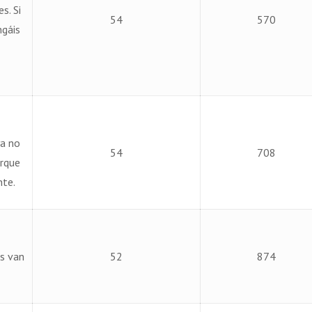
s. Si
54
570
ngáis
ya no
54
708
orque
nte.
s van
52
874