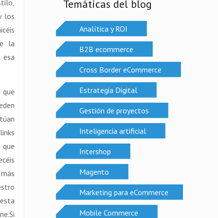
Temáticas del blog
tilo,
y los
Analítica y ROI
icéis
e la
B2B ecommerce
a esa
Cross Border eCommerce
Estrategia Digital
s que
ueden
Gestión de proyectos
ctúan
Inteligencia artificial
links
 que
Intershop
ecéis
Magento
y más
estro
Marketing para eCommerce
 esta
Mobile Commerce
ne.Si