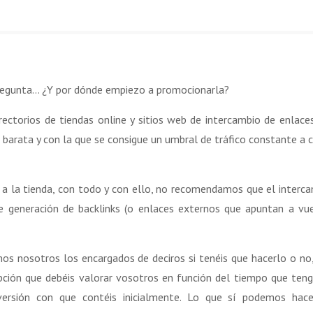
 pregunta… ¿Y por dónde empiezo a promocionarla?
ectorios de tiendas online y sitios web de intercambio de enlace
s barata y con la que se consigue un umbral de tráfico constante a 
d a la tienda, con todo y con ello, no recomendamos que el interc
de generación de backlinks (o enlaces externos que apuntan a vu
os nosotros los encargados de deciros si tenéis que hacerlo o no
pción que debéis valorar vosotros en función del tiempo que teng
versión con que contéis inicialmente. Lo que sí podemos hac