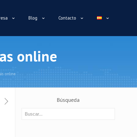
resa
Blog
Contacto
das online
das online
Búsqueda