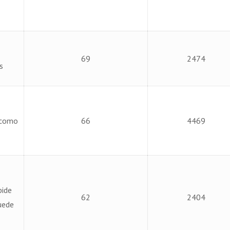
69
2474
s
e como
66
4469
pide
62
2404
uede