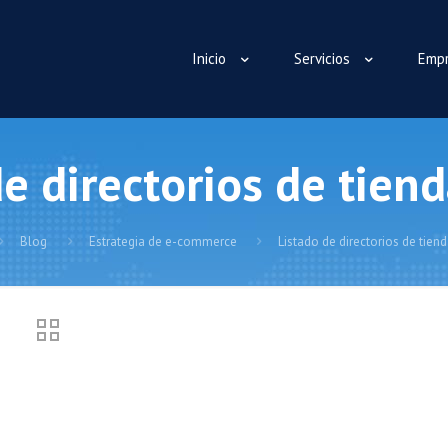
Inicio
Servicios
Emp
e directorios de tien
Blog
Estrategia de e-commerce
Listado de directorios de tien