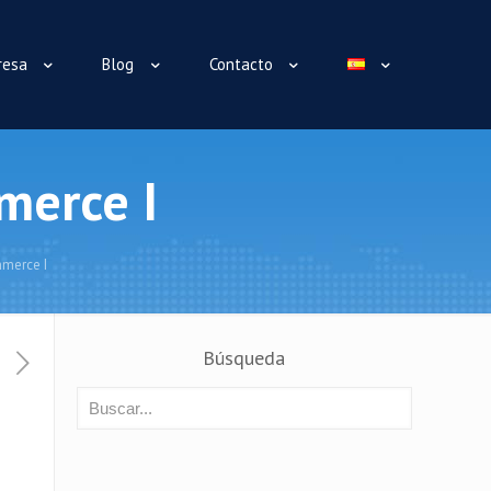
resa
Blog
Contacto
merce I
merce I
Búsqueda