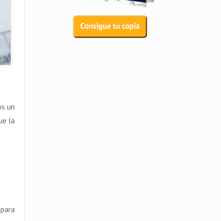
os un
ue la
 para