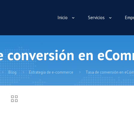
Inicio
Servicios
Emp
e conversión en eCom
Blog
Estrategia de e-commerce
Tasa de conversión en eCom