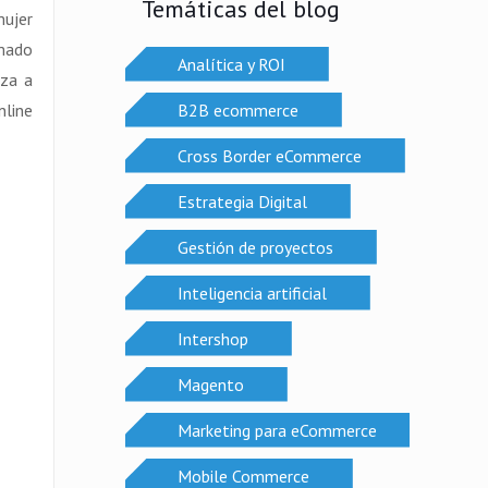
Temáticas del blog
mujer
amado
Analítica y ROI
eza a
B2B ecommerce
nline
Cross Border eCommerce
Estrategia Digital
Gestión de proyectos
Inteligencia artificial
Intershop
Magento
Marketing para eCommerce
Mobile Commerce