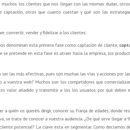
n muchos los clientes que nos llegan con las mismas dudas, otro
e captación, otros que cuanto cuestan y qué son las estrategi
, convertir, vender y fidelizar a los clientes:
uchos denominan esta primera fase como captación de cliente,
capt
e se pretende en esta fase es atraer hacia la empresa, los produc
 ser las más efectivas, pues son muchas las vías y acciones por la
rio a vuestra web? Muchos son los competidores que comercializa
ro valor añadido y transmitir a los los usuarios por qué deben e
 a quién os queréis dirigir, conocer su franja de edades, donde res
iva, se trata de conocer a vuestra audiencia. ¿De qué sirve llegar a 
 cliente potencial? La clave esta en segmentar. Como decíamos d