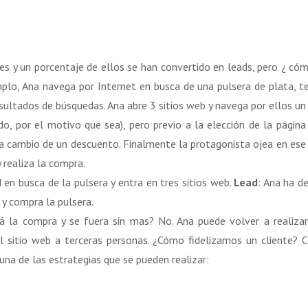
es y un porcentaje de ellos se han convertido en leads, pero ¿ có
lo, Ana navega por Internet en busca de una pulsera de plata, t
sultados de búsquedas. Ana abre 3 sitios web y navega por ellos un
do, por el motivo que sea), pero previo a la elección de la págin
 a cambio de un descuento. Finalmente la protagonista ojea en ese 
 realiza la compra.
d en busca de la pulsera y entra en tres sitios web.
Lead
: Ana ha d
 y compra la pulsera.
ará la compra y se fuera sin mas? No. Ana puede volver a realiza
el sitio web a terceras personas. ¿Cómo fidelizamos un cliente?
na de las estrategias que se pueden realizar: