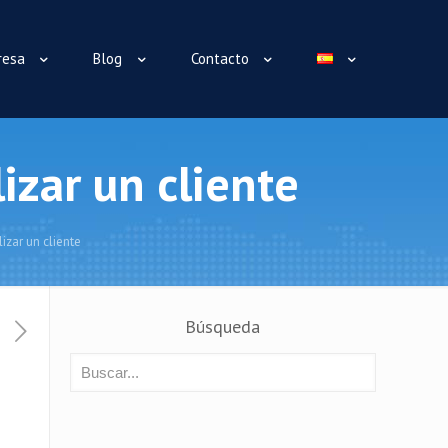
resa
Blog
Contacto
lizar un cliente
lizar un cliente
Búsqueda