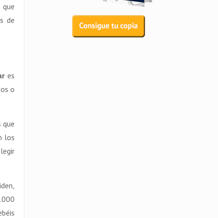
s que
as de
ar
es
tos o
s que
n los
legir
iden,
9.000
ebéis