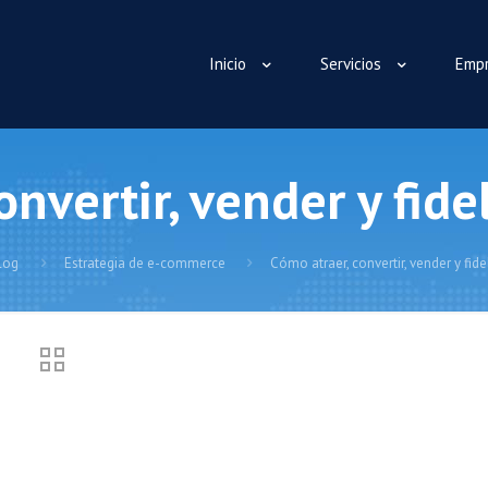
Inicio
Servicios
Emp
nvertir, vender y fide
log
Estrategia de e-commerce
Cómo atraer, convertir, vender y fide