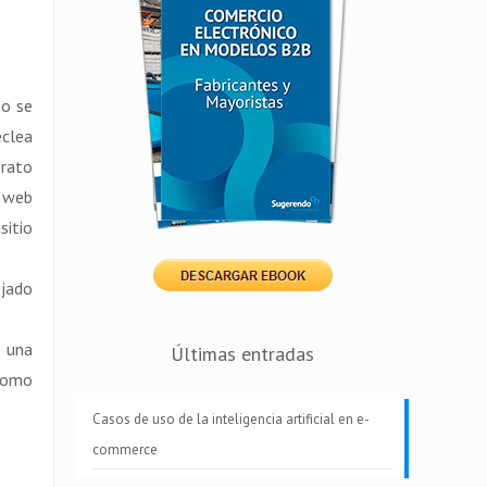
mo se
eclea
 rato
a web
sitio
ejado
r una
Últimas entradas
 Como
Casos de uso de la inteligencia artificial en e-
commerce