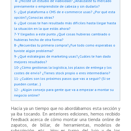
4- ¿Hiciste un estudio de viabilidad? ¿Analizaste tu mercado
previamente o emprendiste de cabeza y sin dudarlo?
5- ¿Qué plataforma o CMS de e-commerce usas? ¿Por qué esta
opción?¿Conocías otras?
6- ¿Qué cosas te han resultado más difíciles hasta llegar hasta
la situación en la que estás ahora?
7- Y llegados a este punto ¿Qué cosas hubieras cambiado o
hubieras hecho de otra forma?
8- ¿Recuerdas tu primera compra?¿Fue todo como esperabas o
tuviste algún problema?
9- ¿Qué estrategias de marketing usas?¿Cuáles te han dado
mejores resultados?
10- ¿Cómo gestionas la logística, los plazos de entrega y los
costes de envío? ¿Tienes stock propio o eres intermediario?
11- ¿Cuáles son los próximos pasos que vas a seguir? (Si se
pueden contar…)
12- ¿Algún consejo para gente que va a empezar a montar su
negocio online?
Hacía ya un tiempo que no abordábamos esta sección y
ya iba tocando. En anteriores ediciones, hemos recibido
feedback acerca de cómo montar una tienda online de
zapatos, de billar, de herramientas, modelos de
subscripción, etc… Hoy es turno del lujo y de los