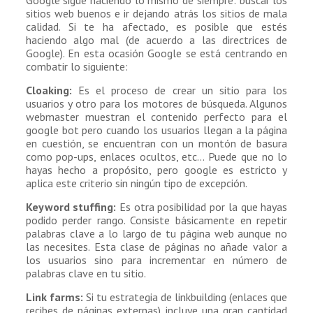
Google sigue haciendo lo mismo de siempre: buscar los
sitios web buenos e ir dejando atrás los sitios de mala
calidad. Si te ha afectado, es posible que estés
haciendo algo mal (de acuerdo a las directrices de
Google). En esta ocasión Google se está centrando en
combatir lo siguiente:
Cloaking:
Es el proceso de crear un sitio para los
usuarios y otro para los motores de búsqueda. Algunos
webmaster muestran el contenido perfecto para el
google bot pero cuando los usuarios llegan a la página
en cuestión, se encuentran con un montón de basura
como pop-ups, enlaces ocultos, etc… Puede que no lo
hayas hecho a propósito, pero google es estricto y
aplica este criterio sin ningún tipo de excepción.
Keyword stuffing:
Es otra posibilidad por la que hayas
podido perder rango. Consiste básicamente en repetir
palabras clave a lo largo de tu página web aunque no
las necesites. Esta clase de páginas no añade valor a
los usuarios sino para incrementar en número de
palabras clave en tu sitio.
Link farms:
Si tu estrategia de linkbuilding (enlaces que
recibes de páginas externas) incluye una gran cantidad