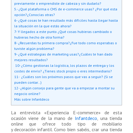
previamente o emprendiste de cabeza y sin dudarlo?
5.- ¿Qué plataforma o CMS de e-commerce usas? ¿Por qué esta
opción?¿Conocías otras?
6- ¿Qué cosas te han resultado más difíciles hasta llegar hasta
la situación en la que estás ahora?
7- Y llegados a este punto ¿Qué cosas hubieras cambiado o
hubieras hecho de otra forma?
8- ¿Recuerdas tu primera compra?¿Fue todo como esperabas o
tuviste algún problema?
9- ¿Qué estrategias de marketing usas?¿Cuáles te han dado
mejores resultados?
10- ¿Cómo gestionas la logística, los plazos de entrega y los
costes de envío? ¿Tienes stock propio o eres intermediario?
11- ¿Cuáles son los próximos pasos que vas a seguir? (Si se
pueden contar…)
12- ¿Algún consejo para gente que va a empezar a montar su
negocio online?
Más sobre Infantdeco
La entrevista «Experiencia E-commerce» de esta
ocasión viene de la mano de
Infantdeco
, una tienda
online que ofrece todo tipo de mobiliario
y decoración infantil. Como bien sabéis, crar una tienda