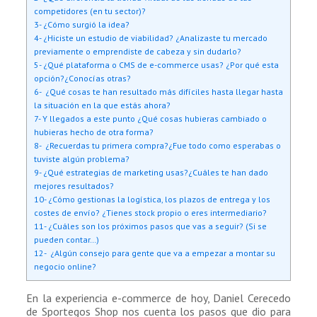
competidores (en tu sector)?
3- ¿Cómo surgió la idea?
4- ¿Hiciste un estudio de viabilidad? ¿Analizaste tu mercado
previamente o emprendiste de cabeza y sin dudarlo?
5- ¿Qué plataforma o CMS de e-commerce usas? ¿Por qué esta
opción?¿Conocías otras?
6- ¿Qué cosas te han resultado más difíciles hasta llegar hasta
la situación en la que estás ahora?
7- Y llegados a este punto ¿Qué cosas hubieras cambiado o
hubieras hecho de otra forma?
8- ¿Recuerdas tu primera compra?¿Fue todo como esperabas o
tuviste algún problema?
9- ¿Qué estrategias de marketing usas?¿Cuáles te han dado
mejores resultados?
10- ¿Cómo gestionas la logística, los plazos de entrega y los
costes de envío? ¿Tienes stock propio o eres intermediario?
11- ¿Cuáles son los próximos pasos que vas a seguir? (Si se
pueden contar…)
12- ¿Algún consejo para gente que va a empezar a montar su
negocio online?
En la experiencia e-commerce de hoy, Daniel Cerecedo
de Sportegos Shop nos cuenta los pasos que dio para