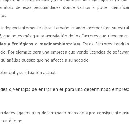
nálisis de esas peculiaridades donde vamos a poder identifica
los.
, independientemente de su tamaño, cuando incorpora en su estra
E,
que no es más que la abreviación de los factores que tiene en c
gales y Ecológicos o medioambientales
). Estos factores tendrá
ocio. Por ejemplo para una empresa que vende licencias de softwar
 su análisis puesto que no afecta a su negocio.
tencial y su situación actual.
tades o ventajas de entrar en él para una determinada empresa
unidades ligados a un determinado mercado y por consiguiente ay
r en él o no.