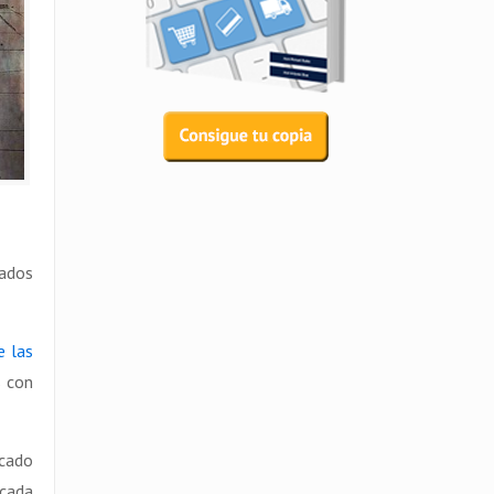
cados
e las
s con
rcado
 cada