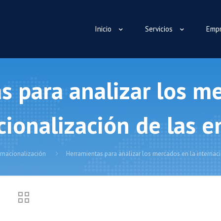
Inicio
Servicios
Emp
s para analizar los me
cionalización de las 
ernacionalización
Herramientas para analizar los mercados en la internac